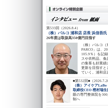
第533回（2026.8.4）
（株）パルコ 浦和店 店長 浜信吾氏
26年度は取扱高350億円目指す
（株）パルコ（
PARCO」は、2
105.9％）を
スや衣料品、食
の集客も好業績に
更新を目指すと
ていく。浦和店
■第532回■（2026.7.
（株）アイケアLaBo
取締役CEO 樫村瑞生
眼の専門整体院を30
制へ