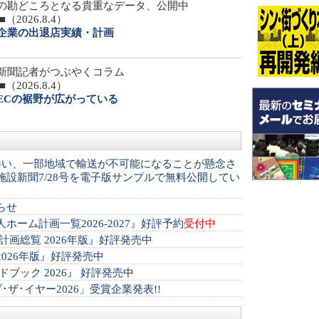
の勘どころとなる貴重なデータ、公開中
9■（2026.8.4）
企業の出退店実績・計画
新聞記者がつぶやくコラム
7■（2026.8.4）
ECの裾野が広がっている
伴い、一部地域で輸送が不可能になることが懸念さ
設新聞7/28号を電子版サンプルで無料公開してい
らせ
ホーム計画一覧2026-2027』好評予約
受付中
計画総覧 2026年版』好評発売中
026年版』好評発売中
ブック 2026』 好評発売中
･ザ･イヤー2026」受賞企業発表!!