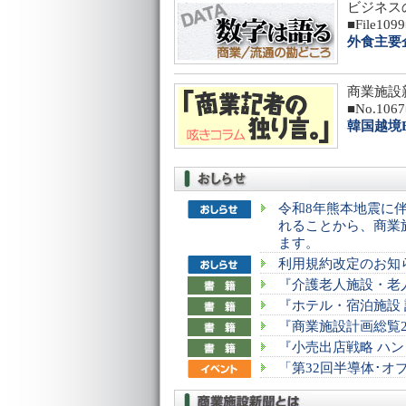
ビジネス
■File109
外食主要
商業施設
■No.106
韓国越境
令和8年熊本地震に
れることから、商業施
ます。
利用規約改定のお知
『介護老人施設・老人
『ホテル・宿泊施設 
『商業施設計画総覧2
『小売出店戦略 ハンド
「第32回半導体･オブ