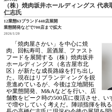
（株）焼肉坂井ホールディングス 代表
仁志氏
12業態63ブランド448店展開
業態開発などで700店まで拡大
2026/1/20
「焼肉屋さかい」を中心に焼
肉、回転寿司、居酒屋、ファスト
フードを展開する（株）焼肉坂井
ホールディングス（名古屋市北
区）が新たな成長路線を打ち出し
た。現在はリブランディングを鋭
意進めているが、今後は立地開拓
や業態開発、M&Aなどを行い、店
舗数をピーク時の500店に復活させ、いず
で増やしていく考えだ。陣頭指揮を執る
長の高橋仁志氏に現況や今後の展望を聞