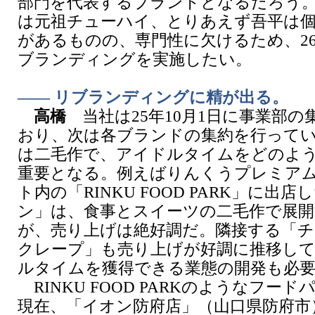
部門を代表するブランドとなるだろう
は元祖チューハイ、とりあえず吾平は
があるものの、専門性に欠けるため、26
ブランディングを実施したい。
―― リブランディングに精が出る。
高橋
当社は25年10月1日に事業部の
おり、次は各ブランドの集約を行って
は二毛作で、アイドルタイムをどのよ
重要となる。例えばりんくうプレミア
ト内の「RINKU FOOD PARK」に出
ン」は、食事とスイーツの二毛作で展開
が、売り上げは絶好調だ。隣接する「
クレープ」も売り上げが好調に推移し
ルタイムを獲得できる業態の開発も必
RINKU FOOD PARKのようなフー
現在、「イオン防府店」（山口県防府市