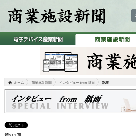
ホーム
商業施設新聞
インタビュー from 紙面
記事
第511回