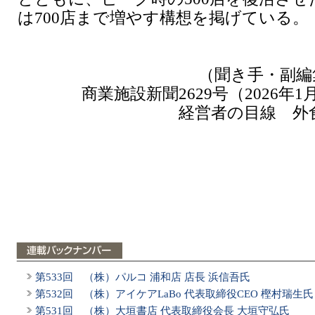
は700店まで増やす構想を掲げている。
（聞き手・副編
商業施設新聞2629号（2026年1
経営者の目線 外
第533回 （株）パルコ 浦和店 店長 浜信吾氏
第532回 （株）アイケアLaBo 代表取締役CEO 樫村瑞生氏
第531回 （株）大垣書店 代表取締役会長 大垣守弘氏