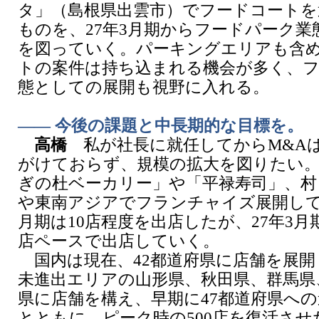
タ」（島根県出雲市）でフードコートを
ものを、27年3月期からフードパーク業
を図っていく。パーキングエリアも含
トの案件は持ち込まれる機会が多く、
態としての展開も視野に入れる。
―― 今後の課題と中長期的な目標を。
高橋
私が社長に就任してからM&Aは
がけておらず、規模の拡大を図りたい
ぎの杜ベーカリー」や「平禄寿司」、村
や東南アジアでフランチャイズ展開して
月期は10店程度を出店したが、27年3月
店ペースで出店していく。
国内は現在、42都道府県に店舗を展開
未進出エリアの山形県、秋田県、群馬県
県に店舗を構え、早期に47都道府県へ
とともに、ピーク時の500店を復活させ