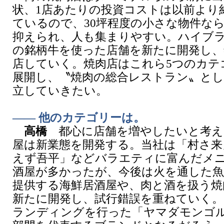
状、1店あたりの投資コストは以前より約
ているので、30坪程度の小さな物件な
抑えられ、人も集まりやすい。ハイブ
の銘柄牛を使った店舗を新たに開発し、
店していく。焼肉店はこれら5つのカテ
展開し、〝焼肉の総合レストラン〟とし
立していきたい。
―― 他のカテゴリーは。
高橋
都心に店舗を増やしたいと考え
屋は新業態を開発する。当社は「村さ来
えず吾平」などバラエティに富んだメ
酒屋が多かったが、今後は火を通した
提供する海鮮居酒屋や、肉と酒を扱う焼
新たに開発し、試行錯誤を重ねていく。2
ランディングを行った「ヤマダモンゴ