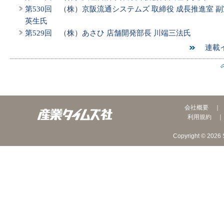
第530回 （株）京阪流通システムズ 取締役 成長推進室 副
英生氏
第529回 （株）あさひ 店舗開発部長 川端三法氏
連載イ
会社概要
利用規約
Copyright © 2026 S