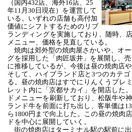
（国内432店、海外16店、25
年11月30日現在）を運営して
いる。いずれの店舗も高付加
価値にシフトするためのリブ
ランディングを実施しており、随時、
メニュー、価格を見直している。
焼肉は郊外型の焼肉屋さかいや、オー
グを採用した「肉匠坂井」を展開し、売
に推移しているが、今後は昼の焼肉店や
そして、ハイブランド店と3つのカテゴ
る。昼の焼肉店はすでにりんくうプレ
レット内に「京都サカイ」を開店した
ドメニューを刷新しており、松阪牛や
ランド牛を前面に打ち出し、客単価は130
ら1800円まで向上した。この昼の焼肉
ドを中心に展開していく。
街の焼肉店はターミナル駅の駅前に出