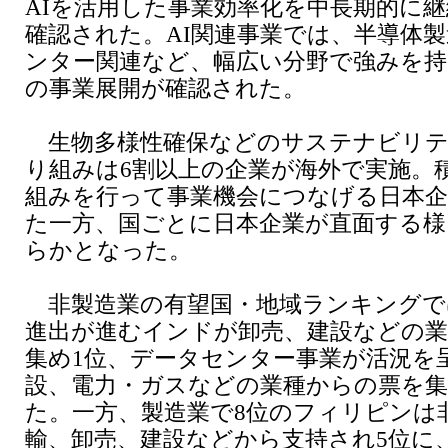
AIを活用した事業効率化を中長期的に
確認された。AI関連事業では、半導体
ンター関連など、幅広い分野で強みを持
の事業展開が確認された。
生物多様性確保などのサステナビリテ
り組みは6割以上の企業が海外で実施。
組みを行って事業機会につなげる日本企
た一方、国ごとに日本企業が直面する様
らかとなった。
非製造業の有望国・地域ランキングで
進出が進むインドが卸売、建設などの
集め1位、データセンター事業が活況を
設、電力・ガスなどの業種からの票を集
た。一方、製造業で8位のフィリピンは
輸、卸売、建設などから支持され5位に