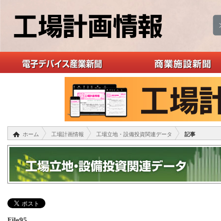
ホーム
工場計画情報
工場立地・設備投資関連データ
記事
File95