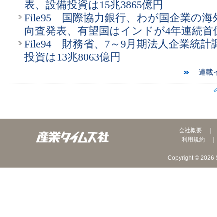
表、設備投資は15兆3865億円
File95 国際協力銀行、わが国企業の
向査発表、有望国はインドが4年連続首
File94 財務省、7～9月期法人企業統
投資は13兆8063億円
連載イ
会社概要
利用規約
Copyright © 2026 S