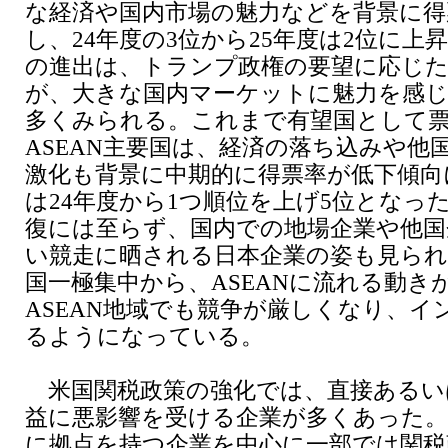
な経済や国内市場の魅力などを背景に得
し、24年度の3位から25年度は2位に上
の進出は、トランプ政権の要望に応じ
が、大きな国内マーケットに魅力を感
多くみられる。これまで有望国として
ASEAN主要国は、経済の落ち込みや他
激化も背景に中期的に得票率が低下傾向
は24年度から1つ順位を上げ5位となっ
復には至らず、国内での地場企業や他国
い競走に晒される日本企業の姿も見られ
国一極集中から、ASEANに流れる動き
ASEAN地域でも競争が厳しくなり、イ
るようになっている。
米国関税政策の強化では、直接あるい
益に悪影響を受ける企業が多くあった。
に拠点を持つ企業を中心に一部では関税