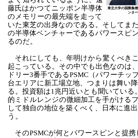
藤氏はかつてニッポン半導体
東北大学の国際集積
ンター
のメモリーの最先端を走って
いた東芝の出身なのである。そしてま
の半導体ベンチャーであるパワースピ
るのだ。
それにしても、年明けから驚くべきこ
起こっている。その中でも出色なのは
ドリー3番手であるPSMC（パワーチッ
台エリアに新工場立地、つまりは舞い
る。投資額は1兆円近いとも聞いている
的ミドルレンジの微細加工を手がける
して独自の地位を築くべく、日本に進
う。
そのPSMCが何とパワースピンと提携し