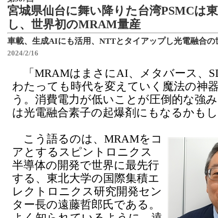
宮城県仙台に舞い降りた台湾PSMCは
し、世界初のMRAM量産
車載、生成AIにも活用、NTTとタイアップし光電融合
2024/2/16
「MRAMはまさにAI、メタバース、S
わたっても時代を変えていく魔法の神
う。消費電力が低いことが圧倒的な強み
は光電融合素子の起爆剤にもなるかも
こう語るのは、MRAMをコ
アとするスピントロニクス
半導体の開発で世界に最先行
する、東北大学の国際集積エ
レクトロニクス研究開発セン
ター長の遠藤哲郎氏である。
よく知られているように、遠