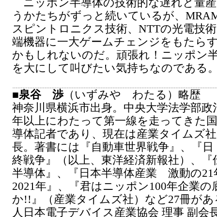
ニッポン半導体の技術的な遅れと量産
うかたちがずっと続いているが、MRA
スピントロニクス技術、NTTの光電技
端機器に一大ゲームチェンジをもたら
かもしれないのだ。頑張れ！ニッポン
を大にして叫びたい気持ちなのである
■
泉谷 渉
（いずみや わたる）略歴
神奈川県横浜市出身。中央大学法学部政治
年以上にわたって第一線を走ってきた国
導体記者であり、現在は産業タイムズ社
長。著書には『自動車世界戦争』、『日・
終戦争』（以上、東洋経済新報社）、『
半導体』、『日本半導体産業 激動の21年
2021年』、『君はニッポン100年企業
か!!』（産業タイムズ社）など27冊が
人日本電子デバイス産業協会 理事 副会