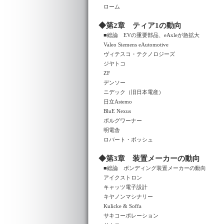
ローム
◆第2章 ティア1の動向
■総論 EVの重要部品、eAxleが急拡大
Valeo Siemens eAutomotive
ヴィテスコ・テクノロジーズ
ジヤトコ
ZF
デンソー
ニデック（旧日本電産）
日立Astemo
BluE Nexus
ボルグワーナー
明電舎
ロバート・ボッシュ
◆第3章 装置メーカーの動向
■総論 ボンディング装置メーカーの動向
アイクストロン
キャッツ電子設計
キヤノンマシナリー
Kulicke & Soffa
サキコーポレーション