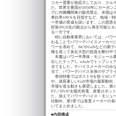
コカー需要が急拡大しており、クル
た。世界主要国が2050年にカーボ
でに内燃機関車の販売禁止、米国は3
車比率100％を目指すなど、地域・
ー市場の育成を謳います。この恩恵
対策やGX化の観点から再生可能エ
る一方です。
特に自動車業界においては、パワー
わることでパワーデバイスメーカー
ワーを求めて、SiCやGaNなどの
権を巡って各社大型の投資を断行中
本書はパワー半導体・モジュール業
出したティア1、eAxleでトップシ
当てました。デバイスメーカーのみ
当て、パワーデバイス全体のサプラ
巻頭特集ではポストSiを狙うSiC
や、成長著しいGaN市場の最新動向
市場を巡る動きも展望しました。第
EV／HVや太陽光発電、産業ロボッ
た。加えてパワーデバイス・モジュー
社動向、第3章では装置メーカーの各
いてまとめました。
■内容構成