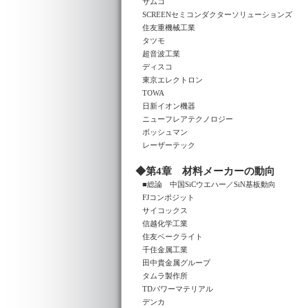
サムコ
SCREENセミコンダクターソリューションズ
住友重機械工業
タツモ
超音波工業
ディスコ
東京エレクトロン
TOWA
日新イオン機器
ニューフレアテクノロジー
ボッシュマン
レーザーテック
◆第4章 材料メーカーの動向
■総論 中国SiCウエハー／SiN基板動向
FJコンポジット
サイコックス
信越化学工業
住友ベークライト
千住金属工業
田中貴金属グループ
タムラ製作所
TDパワーマテリアル
デンカ