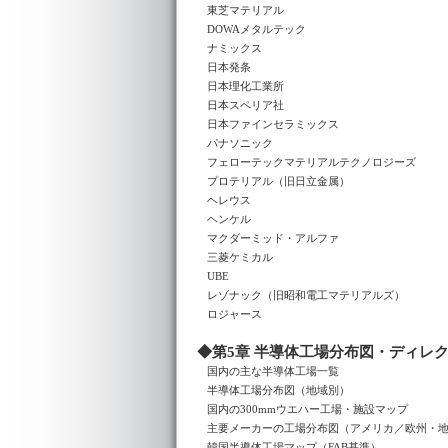
東芝マテリアル
DOWAメタルテック
ナミックス
日本発条
日本理化工業所
日本スペリア社
日本ファインセラミックス
パナソニック
フェローテックマテリアルテクノロジーズ
プロテリアル（旧日立金属）
ヘレウス
ヘンケル
マクダーミッド・アルファ
三菱ケミカル
UBE
レゾナック（旧昭和電工マテリアルズ）
ロジャース
◆第5章 半導体工場分布図・ディレ
国内の主な半導体工場一覧
半導体工場分布図（地域別）
国内の300mmウエハー工場・施設マップ
主要メーカーの工場分布図（アメリカ／欧州・
韓国半導体工場マップ（FAB基準）