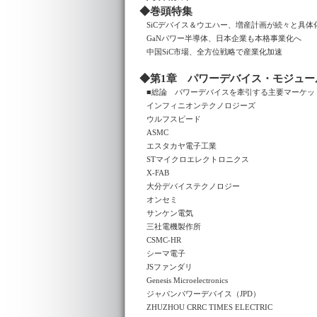
◆巻頭特集
SiCデバイス＆ウエハー、増産計画が続々と具体
GaNパワー半導体、日本企業も本格事業化へ
中国SiC市場、全方位戦略で産業化加速
◆第1章 パワーデバイス・モジュー
■総論 パワーデバイスを牽引する主要マーケッ
インフィニオンテクノロジーズ
ウルフスピード
ASMC
エスタカヤ電子工業
STマイクロエレクトロニクス
X-FAB
大分デバイステクノロジー
オンセミ
サンケン電気
三社電機製作所
CSMC-HR
シーマ電子
JSファンダリ
Genesis Microelectronics
ジャパンパワーデバイス（JPD）
ZHUZHOU CRRC TIMES ELECTRIC