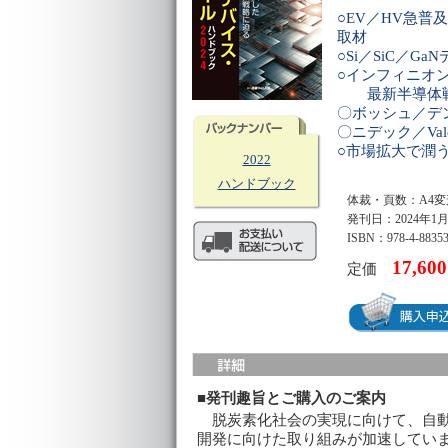
○EV／HV急
取材
○Si／SiC／G
○インフィニオ
最新半導体
〇ボッシュ／デ
〇ニデック／Val
○市場拡大で潤
2022
ハンドブック
体裁・頁数：
A4変
発刊日：
2024年1
ISBN：978-4-8835
17,6
定価
■発刊趣旨とご購入のご案内
脱炭素化社会の実現に向けて、自動
開発に向けた取り組みが加速していま