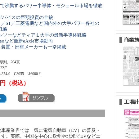
普及で沸騰するパワー半導体・モジュール市場を徹底
aNデバイスの巨額投資の全貌
ン／ST／三菱電機など国内外の大手パワー各社の
戦略
ンソーなどティア１大手の最新半導体戦略
商業施
eoなど最新eAxle市場動向
う装置・部材メーカーも一挙掲載
形判、204頁
月22日
3-374-9 C3055 \16000Ｅ
00円（税込）
工場計
車産業界では一気に電気自動車（EV）の普及・
す。実際、中国を中心に欧州や北米でEVなどエ