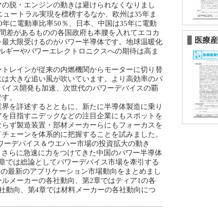
マの脱・エンジンの動きは避けられなくなりまし
ンニュートラル実現を標榜するなか、欧州は35年ま
0年に電動車比率50％、日本、中国は35年に電動
時間差があるものの各国政府も本腰を入れてエコカ
医療産
を最大限受けるのがパワー半導体です。地球温暖化
ネルギーやパワーエレクトロニクスへの期待は高ま
トレインが従来の内燃機関からモーターに切り替
には大きな追い風が吹いています。より高効率のパ
新デバイス開発も加速、次世代のパワーデバイスの覇
です。
界を詳述するとともに、新たに半導体製造に乗り
ェアを目指すニデックなどの注目企業にもスポットを
ならず製造装置・部材メーカーらにもフォーカスを
イチェーンを体系的に把握することを試みました。
パワーデバイス＆ウエハー市場の投資拡大の動き
、さらに急速に力をつけてきた中国のパワー半導体
1章では総論としてパワーデバイス市場を牽引する
トの最新のアプリケーション市場動向をまとめまし
ルメーカーの各社動向、第2章ではティア1の各
社動向、第4章では材料メーカーの各社動向につ