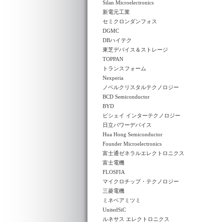
Silan Microelectronics
新電元工業
セミクロンダンフォス
DGMC
DBハイテク
東芝デバイス＆ストレージ
TOPPAN
トランスフォーム
Nexperia
ノベルクリスタルテクノロジー
BCD Semiconductor
BYD
ビシェイ インターテクノロジー
日立パワーデバイス
Hua Hong Semiconductor
Founder Microelectronics
富士通ゼネラルエレクトロニクス
富士電機
FLOSFIA
マイクロチップ・テクノロジー
三菱電機
ミネベアミツミ
UnitedSiC
ルネサス エレクトロニクス