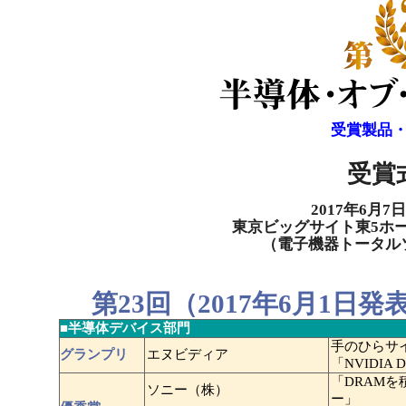
受賞製品
受賞
2017年6月7
東京ビッグサイト東5ホ
（電子機器トータル
第23回（2017年6月1日発
■半導体デバイス部門
手のひらサ
グランプリ
エヌビディア
「NVIDIA
「DRAM
ソニー（株）
ー」