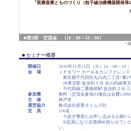
「医療産業とものづくり（粒子線治療機器開発等
■第3部 交流会 （18：00～19：00）
＊
■ セミナー概要
開催日
2016年11月15日（火）14：00～19：
会 場
ＪＰタワー ホール＆カンファレンス
東京都千代田区丸の内二丁目7番2号
JR東京駅 徒歩約１分 丸の内線東
千代田線二重橋前駅 徒歩約２分 三
参加費
無料（交流会参加の場合は会費1,00
主 催
神戸市
運営協力
株式会社産業タイムズ社
定 員
150名
※必ず事前にお申し込みをお願い
※定員になり次第締め切らせていた
い。