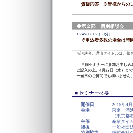
質疑応答 ※皆様からのご
◆第２部 個別相談会
16:45-17:15（30分）
※申込者多数の場合は時間
※講演者、講演タイトルは、都
＊同セミナーに参加お申し込
ご記入の上、4月22日（水）ま
ー当日のご質問でも構いません
■ セミナー概要
開催日
2015年4
会場
東京・溜
（東京都港区
主催
産業タイ
後援
一般社団法
特別協力
株式会社