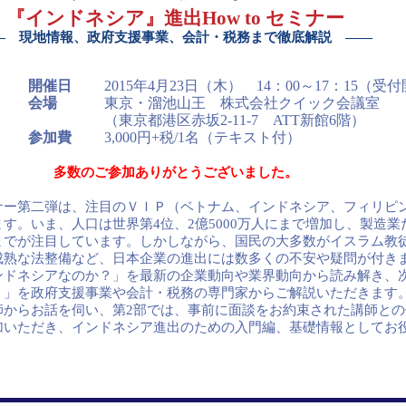
『インドネシア』進出How to セミナー
― 現地情報、政府支援事業、会計・税務まで徹底解説 ――
開催日
2015年4月23日（木） 14：00～17：15（受付開
会場
東京・溜池山王 株式会社クイック会議室
（東京都港区赤坂2-11-7 ATT新館6階）
参加費
3,000円+税/1名（テキスト付）
多数のご参加ありがとうございました。
ー第二弾は、注目のＶＩＰ（ベトナム、インドネシア、フィリピ
す。いま、人口は世界第4位、2億5000万人にまで増加し、製造
までが注目しています。しかしながら、国民の大多数がイスラム教
成熟な法整備など、日本企業の進出には数多くの不安や疑問が付き
ンドネシアなのか？」を最新の企業動向や業界動向から読み解き、
？」を政府支援事業や会計・税務の専門家からご解説いただきます。
師からお話を伺い、第2部では、事前に面談をお約束された講師との
加いただき、インドネシア進出のための入門編、基礎情報としてお