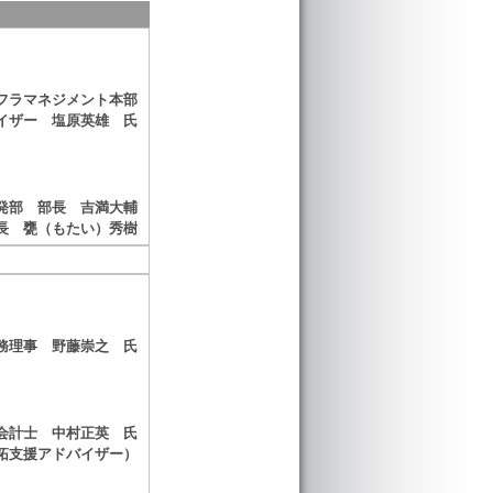
フラマネジメント本部
イザー 塩原英雄 氏
発部 部長 吉満大輔
長 甕（もたい）秀樹
務理事 野藤崇之 氏
会計士 中村正英 氏
拓支援アドバイザー）