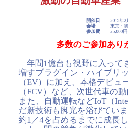
激動の自動車産業 
開催日
2015年
会場
東京・
参加費
25,0
多数のご参加あり
年間1億台も視野に入って
増すプラグイン・ハイブリッ
（EV）に加え、本格デビュ
（FCV）など、次世代車の
また、自動運転などIoT（Intern
だ新技術も脚光を浴びていま
約1／4を占めるまでに成長