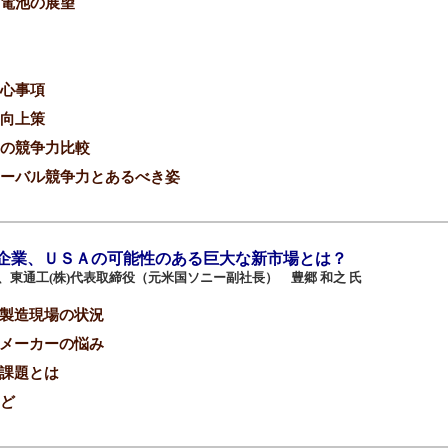
電池の展望
心事項
向上策
の競争力比較
ーバル競争力とあるべき姿
企業、ＵＳＡの可能性のある巨大な新市場とは？
締役、東通工(株)代表取締役（元米国ソニー副社長） 豊郷 和之 氏
の製造現場の状況
のメーカーの悩み
る課題とは
ど