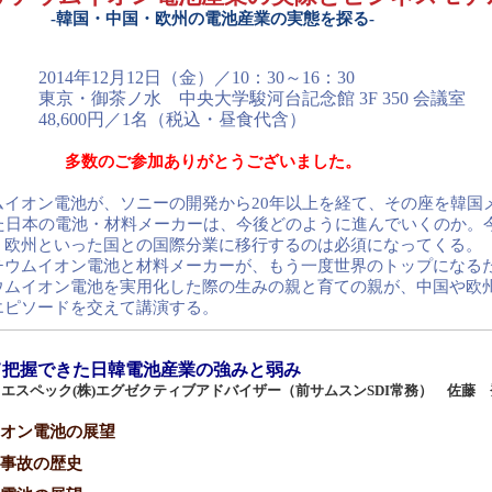
-韓国・中国・欧州の電池産業の実態を探る-
2014年12月12日（金）／10：30～16：30
東京・御茶ノ水 中央大学駿河台記念館 3F 350 会議室
48,600円／1名（税込・昼食代含）
多数のご参加ありがとうございました。
イオン電池が、ソニーの開発から20年以上を経て、その座を韓国
た日本の電池・材料メーカーは、今後どのように進んでいくのか。
、欧州といった国との国際分業に移行するのは必須になってくる。
ウムイオン電池と材料メーカーが、もう一度世界のトップになる
ウムイオン電池を実用化した際の生みの親と育ての親が、中国や欧
エピソードを交えて講演する。
把握できた日韓電池産業の強みと弱み
エスペック(株)エグゼクティブアドバイザー（前サムスンSDI常務） 佐藤 
オン電池の展望
事故の歴史