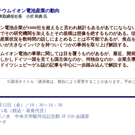
チウムイオン電池産業の動向
取締役社長 小沢 和典 氏
ン電池企業が1000社を超えると言われ統計もあるがあてにならな
でその研究機関を加えるとその規模は想像を絶するものがある。
産業状況を数時間の話しにまとめることは不可能であるが、焦点
いが大きなインパクを持ついくつかの事例を取り上げ解説する。
ムイオン電池の事業に関しては目を覆うものがあるが、最近、開
しかしドイツ一国を見ても国主体なのか、州独自なのか、企業主
ドイツシュピーゲル誌の記事を中心に一歩踏み込んで解説する。
※講演タイトル・講演者は、都合により変更することがあります。予め
2月12日（金）／10：30～16：30
0円／1名（税込・昼食代含）
ノ水 中央大学駿河台記念館 3F 350 会議室
ーチ