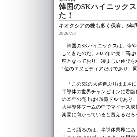
韓国のSKハイニック
た！
キオクシアの株も多く保有、5年
2026/7/3
韓国のSKハイニックスは、今や
してきたのだ。2025年の売上高は
増となっており、凄まじい伸びを
1位のエヌビディアだけであり、同
「このSKの大躍進ぶりはまさに
半導体の世界チャンピオンに君臨
の25年の売上は479億ドルであり
大半導体ブームの中でマイナス成
楽園に向かっていると言えるだろ
こう語るのは、半導体業界にあ