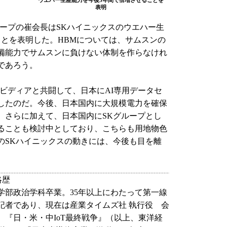
ウエハー生産能力を今後5年間で倍増させることを
表明
ープの崔会長はSKハイニックスのウエハー生
ことを表明した。HBMについては、サムスンの
備能力でサムスンに負けない体制を作らなけれ
であろう。
ビディアと共闘して、日本にAI専用データセ
したのだ。今後、日本国内に大規模電力を確保
。さらに加えて、日本国内にSKグループとし
ることも検討中としており、こちらも用地物色
のSKハイニックスの動きには、今後も目を離
略歴
学部政治学科卒業。35年以上にわたって第一線
記者であり、現在は産業タイムズ社 執行役 会
『日・米・中IoT最終戦争』（以上、東洋経