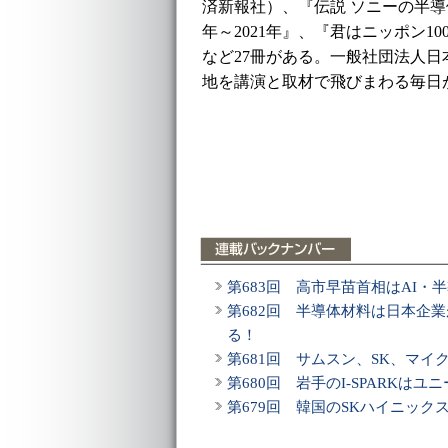
済新報社）、『伝説 ソニーの半導体
年～2021年』、『君はニッポン1
など27冊がある。一般社団法人日
地を講演と取材で飛びまわる毎日
第683回 高市早苗首相はAI・
第682回 半導体材料は日本企
る！
第681回 サムスン、SK、マイ
第680回 岩手のI-SPARKはユ
第679回 韓国のSKハイニッ