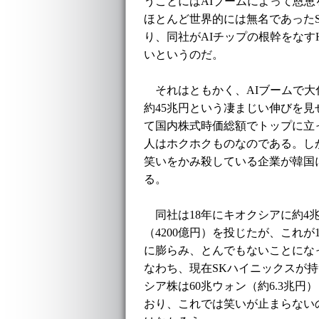
うことにはAIブームによって恩
ほとんど世界的には無名であった
り、同社がAIチップの根幹をなす
いというのだ。
それはともかく、AIブームで大
約45兆円という凄まじい伸びを
て国内株式時価総額でトップに立
人はホクホクものなのである。し
笑いをかみ殺している企業が韓国
る。
同社は18年にキオクシアに約4
（4200億円）を投じたが、これが
に膨らみ、とんでもないことにな
なわち、現在SKハイニックスが
シア株は60兆ウォン（約6.3兆円
おり、これでは笑いが止まらない