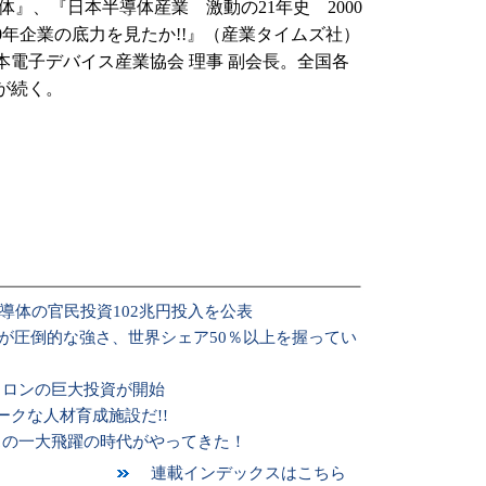
』、『日本半導体産業 激動の21年史 2000
00年企業の底力を見たか!!』（産業タイムズ社）
本電子デバイス産業協会 理事 副会長。全国各
が続く。
半導体の官民投資102兆円投入を公表
業が圧倒的な強さ、世界シェア50％以上を握ってい
クロンの巨大投資が開始
ニークな人材育成施設だ!!
クスの一大飛躍の時代がやってきた！
連載インデックスはこちら