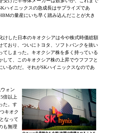
恵を受けた半導体メーカーは数多いが、これまで
SKハイニックスの急成長はサプライズであ
HBMの量産にいち早く踏み込んだことが大き
化けした日本のキオクシアは今や株式時価総額
見せており、ついにトヨタ、ソフトバンクを抜い
ってしまった。キオクシア株を多く持っている
かして、このキオクシア株の上昇でウフフフと
にいるのだ。それがSKハイニックスなのであ
兆ウォン
15倍以上
った。す
持つキオク
）となって
のも無理