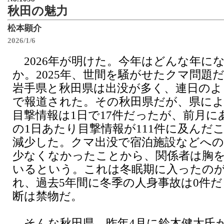
秋田の魅力
松本顕介
2026/1/6
2026年が明けた。今年はどんな年に
か。2025年、世間を騒がせたクマ問題
岩手県と秋田県は出没が多く、連日のよ
で報道された。その秋田県だが、県による
目撃情報は1日で17件だったが、前月にあ
の1日あたり目撃情報が111件に及んだ
減少した。クマ出没で宿泊施設などへ
少なくなかったことから、関係者は胸
いるという。これは冬眠期に入ったの
れ、過去5年間に冬季の人身事故は0件
断は禁物だ。
そんな秋田県、昨年4月に鈴木健太氏