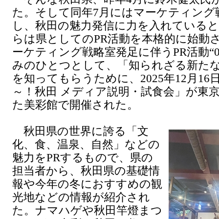
た。そして同年7月にはマーケティング
し、秋田の魅力発信に力を入れていると
らは県としてのPR活動を本格的に始動
ーケティング戦略室発足に伴うPR活動“
みのひとつとして、「知られざる新た
を知ってもらうために、2025年12月1
～！秋田 メディア説明・試食会」が東
た美彩館で開催された。
秋田県の世界に誇る「文
化、食、温泉、自然」などの
魅力をPRするもので、県の
担当者から、秋田県の基礎情
報や今年の冬におすすめの観
光地などの情報が紹介され
た。ナマハゲや秋田竿燈まつ