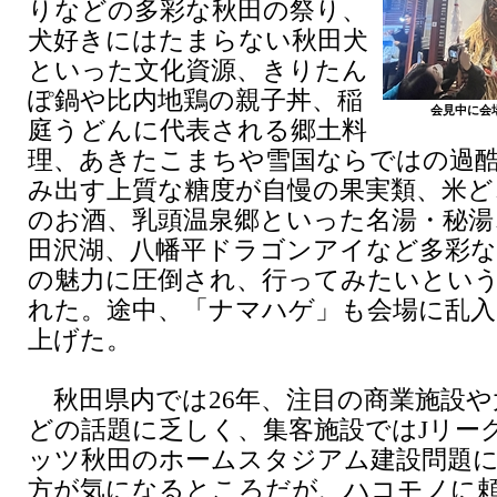
りなどの多彩な秋田の祭り、
犬好きにはたまらない秋田犬
といった文化資源、きりたん
ぽ鍋や比内地鶏の親子丼、稲
会見中に会
庭うどんに代表される郷土料
理、あきたこまちや雪国ならではの過
み出す上質な糖度が自慢の果実類、米ど
のお酒、乳頭温泉郷といった名湯・秘湯
田沢湖、八幡平ドラゴンアイなど多彩な
の魅力に圧倒され、行ってみたいとい
れた。途中、「ナマハゲ」も会場に乱入
上げた。
秋田県内では26年、注目の商業施設や
どの話題に乏しく、集客施設ではJリー
ッツ秋田のホームスタジアム建設問題
方が気になるところだが、ハコモノに