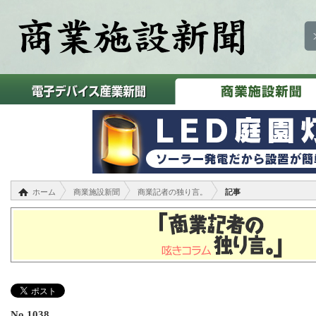
ホーム
商業施設新聞
商業記者の独り言。
記事
No.1038