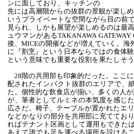
ンに面しており、キッチンの
先には高層階からの抜群の景観が楽しめ
いうプライベートな空間ながら目の前
見られ、しかも展望が楽しめるのは最
ュウマンがあるTAKANAWA GATEWAY 
後、MICEの開催などが増えていく。海
に『割烹』という日本ならではの食体
という意味でも重要な役割を果たしそ
28階の共用部も印象的だった。ここに
配されたインパクト抜群のエリアで、
た。個性的な飲食店が揃い、多くの人が
が、筆者としてルミネの本気度を感じ
広さだ。椅子、テーブルが置かれたエリ
などかなりの部分を共用部に充ててお
ればテナント区画として運用もできた
あえて誰でも足を運べる場所を設ける