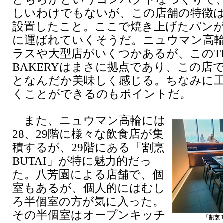
しいわけでもないが、この店舗の特徴
設置したこと。ここで焼き上げたパン
に運ばれていくそうだ。ニュウマン高
ラスや大型店がいくつかあるが、このTHE
BAKERYはまさに拠点であり、この店
となんだか美味しく感じる。ちなみに
くことができるのもポイントだ。
また、ニュウマン高輪には
28、29階に様々な飲食店が集
積するが、29階にある「割烹
BUTAI」が特に魅力的だっ
た。八芳園による店舗で、個
室もあるが、個人的にはむし
ろ半個室の方が気に入った。
その半個室はオープンキッチ
「割烹 